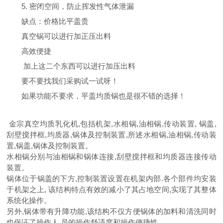
5. 密闭空间，防止挥发性气体泄漏
缺点：价格比平盖贵
真空锅可以进行加正压出料
高效便捷
加上这二个东西可以进行加压出料
要不要找我们采购试一试呀！
如果功能不要求，平盖均质锅也是很不错的选择！
金宗
真空均质乳化机,包括机架,水相锅,油相锅,传动装置, 锅盖,
刮壁搅拌框,均质器,锅体及控制装置,所述水相锅,油相锅,传动装
置,锅盖,锅体及控制装置。
水相锅分别与油相锅和锅体连接,刮壁搅拌框和均质器连接传动
装置。
锅体位于锅盖的下方,控制装置设置在机架内部.各个部件均安装
于机架之上, 该结构特点有效的减小了其占地空间,实现了其整体
系统化操作。
另外,锅体带有升降功能,该结构不仅方便锅体的加料和清洗同时
也保证了操作人 员的操作舒适度和操作便捷性.