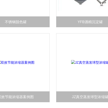
不锈钢脱色罐
YFB酒精沉淀罐
双效节能浓缩器案例图
JZ真空蒸发球型浓缩