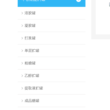
溶胶罐
凝胶罐
打浆罐
单层贮罐
粗糖罐
乙醇贮罐
提取液贮罐
成品糖罐