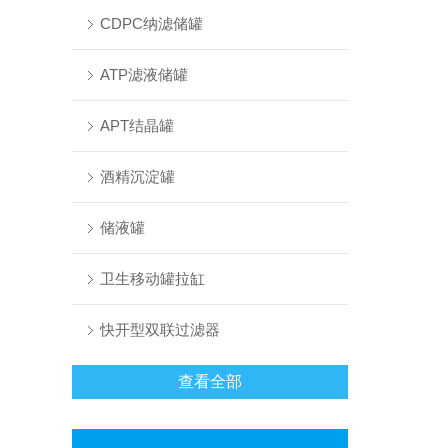
CDPC纳滤储罐
ATP滤液储罐
APT结晶罐
酒精沉淀罐
储液罐
卫生移动罐拉缸
快开型双联过滤器
查看全部