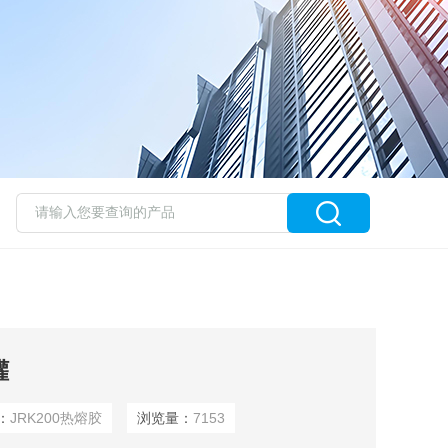
罐
：
JRK200热熔胶
浏览量：
7153