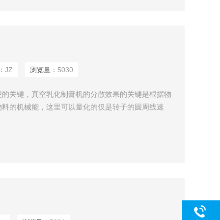
：
JZ
浏览量：
5030
型的关键，真空乳化制膏机的分散效果的关键是根据物
物料的机械能，这里可以量化的仅是转子的圆周线速
到理想状态下设备转速，计算出线速度，由此可以在工