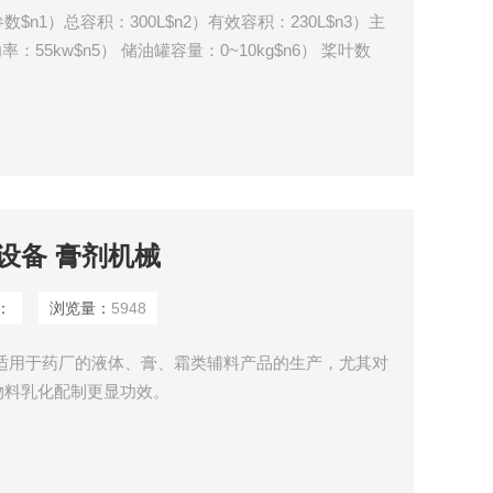
n1）总容积：300L$n2）有效容积：230L$n3）主
功率：55kw$n5） 储油罐容量：0~10kg$n6） 桨叶数
设备 膏剂机械
：
浏览量：
5948
适用于药厂的液体、膏、霜类辅料产品的生产，尤其对
物料乳化配制更显功效。