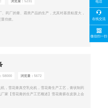
：
浏览量：
5231
电话
厂、药厂的膏、霜类产品的生产，尤其对基质粘度大，
在线交流
更显功效。
微信扫一扫
备
：
58000
浏览量：
5672
化机，雪花膏真空乳化机，雪花膏生产工艺，膏状制药
机厂家【雪花膏的生产工艺概述】雪花膏搽在皮肤上会
似，故而得名。