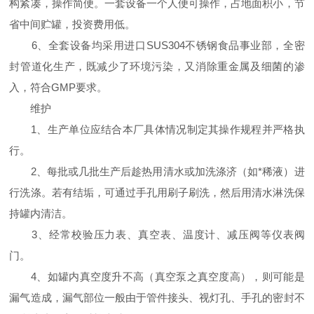
构紧凑，操作简便。一套设备一个人便可操作，占地面积小，节
省中间贮罐，投资费用低。
6、全套设备均采用进口SUS304不锈钢食品事业部，全密
封管道化生产，既减少了环境污染，又消除重金属及细菌的渗
入，符合GMP要求。
维护
1、生产单位应结合本厂具体情况制定其操作规程并严格执
行。
2、每批或几批生产后趁热用清水或加洗涤济（如*稀液）进
行洗涤。若有结垢，可通过手孔用刷子刷洗，然后用清水淋洗保
持罐内清洁。
3、经常校验压力表、真空表、温度计、减压阀等仪表阀
门。
4、如罐内真空度升不高（真空泵之真空度高），则可能是
漏气造成，漏气部位一般由于管件接头、视灯孔、手孔的密封不