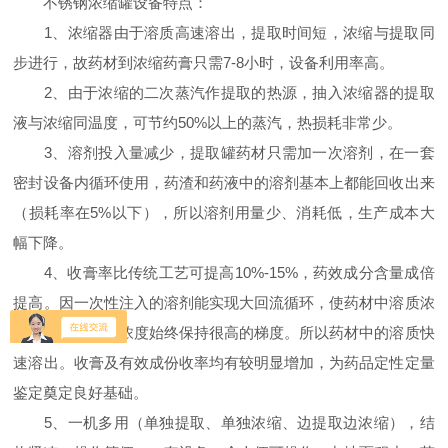
不锈钢浓缩罐设备特点：
1、浓缩器由于溶质高速溶出，提取时间短，浓缩与提取同
步进行，故药材到浓缩药膏只需7-8小时，设备利用率高。
2、由于浓缩的二次蒸汽作提取的热源，抽入浓缩器的提取
液与浓缩同温度，可节约50%以上的蒸汽，热损耗非常少。
3、溶剂投入量减少，提取罐药材只需加一次溶剂，在一套
密封设备内循环使用，药渣和药液中的溶剂基本上都能回收出来
（损耗率在5%以下），所以溶剂用量少、消耗低，生产成本大
幅下降。
4、收膏率比传统工艺可提高10%-15%，药效成分含量成倍
提高。因一次性注入的溶剂能实现大回流循环，使药材中溶质浓
度和溶剂中溶质浓度始终保持很高的梯度。所以药材中的溶质快
速溶出。收膏及有效成份收率均有较明显增加，为药品定性定量
鉴定奠定良好基础。
5、一机多用（单独提取、单独浓缩、边提取边浓缩），结