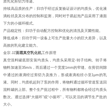
质乳化剪切力传递。
持续高品质的生产：归功于经过反复验证设计的均质头，优化液
滴粒径及其分布的控制和监测，同时对于易起泡产品采用了液面
下方的小循环模式。
产品稳定性：归功于自动配方控制和优化的清洗及灭菌性能。
降低成本：归功于同一设备上可生产批量大小的巨大差异，以及
高效的乳化建立能力。
金宗
JZ
面霜真空乳化机
工作原理
真空混料罐底部安装均质头，均质头采用定
-转子结构。转子将
物料加速至35m/s，而后通过一个宽度1mm的窄缝。在剪切间隙
中通过的液滴经过剪切力及推力，形成液滴粒径小至1µm的乳
液。同时，均质机起到了泵的作用，将物料通过循环管道泵送回
混料罐的上部。整个生产批过程中，所有物料都将会经过均质头
数次。通过选择“大循环"或“小循环"，可以灵活的调节生产批的
大小。