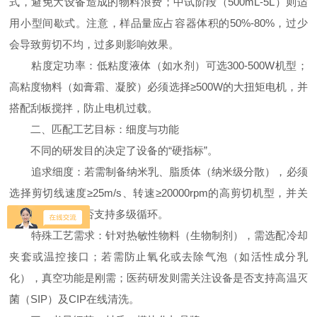
式，避免大设备造成的物料浪费；中试阶段（500mL-5L）则适
用小型间歇式。注意，样品量应占容器体积的50%-80%，过少
会导致剪切不均，过多则影响效果。
粘度定功率：低粘度液体（如水剂）可选300-500W机型；
高粘度物料（如膏霜、凝胶）必须选择≥500W的大扭矩电机，并
搭配刮板搅拌，防止电机过载。
二、匹配工艺目标：细度与功能
不同的研发目的决定了设备的“硬指标”。
追求细度：若需制备纳米乳、脂质体（纳米级分散），必须
选择剪切线速度≥25m/s、转速≥20000rpm的高剪切机型，并关
注定转子结构是否支持多级循环。
特殊工艺需求：针对热敏性物料（生物制剂），需选配冷却
夹套或温控接口；若需防止氧化或去除气泡（如活性成分乳
化），真空功能是刚需；医药研发则需关注设备是否支持高温灭
菌（SIP）及CIP在线清洗。