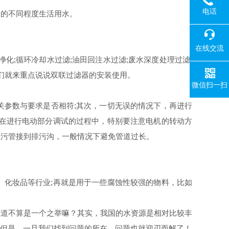
电话
用的不同程度生活用水。
在线交流
;循环冷却水过滤;油田回注水过滤;废水深度处理过滤;
们就来重点说说双联过滤器的安装使用。
微信扫一扫
关参数与要求是否相符;其次，一切无误的情况下，再进行
，在进行电动部分调试的过程中，特别要注意电机的转动方
排污管接到排污沟，一般情况下避免管道过长。
化妆品等行业;再就是用于一些腐蚀性较强的物料，比如
难道不算是一个之举嘛？其实，我国的水资源是相对比较丰
。但是，一旦我们找到问题的所在，问题也就迎刃而解了！