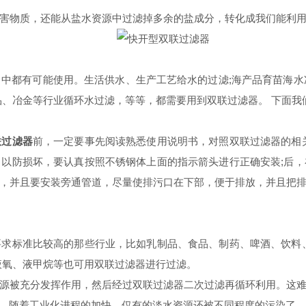
害物质，还能从盐水资源中过滤掉多余的盐成分，转化成我们能利
有可能使用。生活供水、生产工艺给水的过滤;海产品育苗海水净化
品、冶金等行业循环水过滤，等等，都需要用到双联过滤器。 下面我
联过滤器
前，一定要事先阅读熟悉使用说明书，对照双联过滤器的相
以防损坏，要认真按照不锈钢体上面的指示箭头进行正确安装;后
，并且要安装旁通管道，尽量使排污口在下部，便于排放，并且把
标准比较高的那些行业，比如乳制品、食品、制药、啤酒、饮料、
液氧、液甲烷等也可用双联过滤器进行过滤。
源被充分发挥作用，然后经过双联过滤器二次过滤再循环利用。这
用。随着工业化进程的加快，仅有的淡水资源还被不同程度的污染了