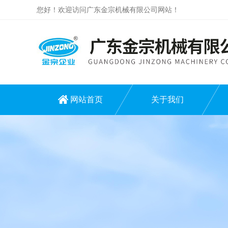
您好！欢迎访问广东金宗机械有限公司网站！
网站首页
关于我们