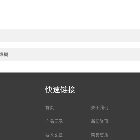
爆棚
快速链接
首页
关于我们
产品展示
新闻资讯
技术文章
荣誉资质