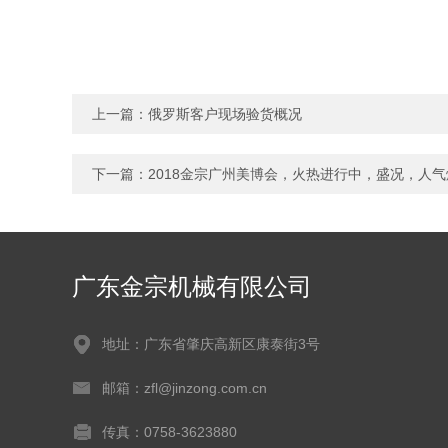
上一篇：
俄罗斯客户现场验货概况
下一篇：
2018金宗广州美博会，火热进行中，盛况，人气
广东金宗机械有限公司
地址：广东省肇庆高新区康泰街3号
邮箱：zfl@jinzong.com.cn
传真：0758-3623880