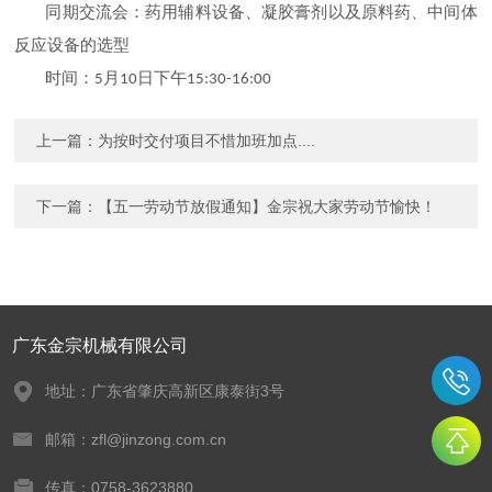
同期交流会：药用辅料设备、凝胶膏剂以及原料药、中间体
反应设备的选型
时间：
月
日下午
5
10
15:30-16:00
上一篇：
为按时交付项目不惜加班加点....
下一篇：
【五一劳动节放假通知】金宗祝大家劳动节愉快！
广东金宗机械有限公司
地址：广东省肇庆高新区康泰街3号
邮箱：zfl@jinzong.com.cn
传真：0758-3623880