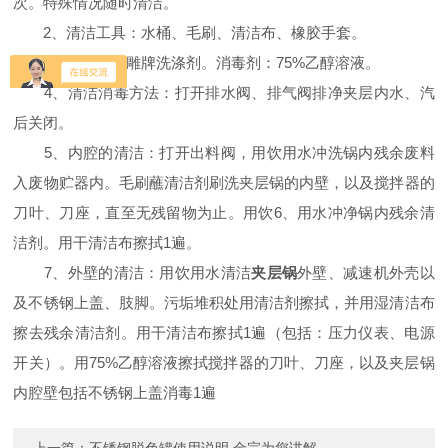
次。特殊情况随时清洁。
2、清洁工具：水桶、毛刷、清洁布、橡胶手套。
3、清洁剂：雕牌洗涤剂。消毒剂：75%乙醇溶液。
4、清洁消毒方法：打开排水阀、排气阀排净夹层内水、汽
后关闭。
5、内腔的清洁：打开出料阀，用饮用水冲洗锅内残余废料
入废物贮器内。毛刷蘸清洁剂刷洗夹层锅的内壁，以及搅拌器的
刀叶、刀座，直至无残留物为止。用饮6、用水冲净锅内残余清
洁剂。用干清洁布擦拭1遍。
7、外壁的清洁：用饮用水清洁
夹层锅
外壁、减速机外壳以
及不锈钢上盖、肢脚。污垢堆积处用清洁剂擦拭，并用湿清洁布
擦去残余清洁剂。用干清洁布擦拭1遍（包括：压力仪表、电源
开关）。用75%乙醇溶液擦拭搅拌器的刀叶、刀座，以及夹层锅
内腔壁包括不锈钢上盖消毒1遍