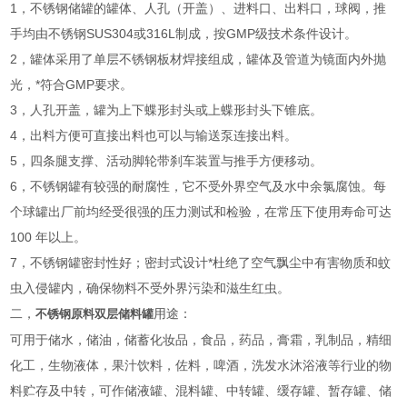
1，不锈钢储罐的罐体、人孔（开盖）、进料口、出料口，球阀，推
手均由不锈钢SUS304或316L制成，按GMP级技术条件设计。
2，罐体采用了单层不锈钢板材焊接组成，罐体及管道为镜面内外抛
光，*符合GMP要求。
3，人孔开盖，罐为上下蝶形封头或上蝶形封头下锥底。
4，出料方便可直接出料也可以与输送泵连接出料。
5，四条腿支撑、活动脚轮带刹车装置与推手方便移动。
6，不锈钢罐有较强的耐腐性，它不受外界空气及水中余氯腐蚀。每
个球罐出厂前均经受很强的压力测试和检验，在常压下使用寿命可达
100 年以上。
7，不锈钢罐密封性好；密封式设计*杜绝了空气飘尘中有害物质和蚊
虫入侵罐内，确保物料不受外界污染和滋生红虫。
二，
用途：
不锈钢原料双层储料罐
可用于储水，储油，储蓄化妆品，食品，药品，膏霜，乳制品，精细
化工，生物液体，果汁饮料，佐料，啤酒，洗发水沐浴液等行业的物
料贮存及中转，可作储液罐、混料罐、中转罐、缓存罐、暂存罐、储