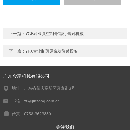
上一篇：
YGB药业真空制膏霜机 膏剂机械
下一篇：
YFX专业制药原浆发酵罐设备
广东金宗机械有限公司
地址：广东省肇庆高新区康泰街3号
邮箱：zfl@jinzong.com.cn
传真：0758-3623880
关注我们