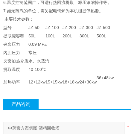
6.温度控制范围广，可进行热回流提取，减压浓缩操作等。
7.如无蒸汽的单位，需另配电锅炉为本机组提供热源。
主要技术参数：
型号
JZ-50
JZ-100
JZ-200
JZ-300
JZ-500
提取罐容积
50L
100L
200L
300L
500L
夹套压力
0.09 MPa
内胆压力
常压
夹套加热介质
水、水蒸汽
提取温度
40-100℃
36+48kw
加热功率
12+12kw
15+15kw
18+18kw
24+36kw
产品咨询