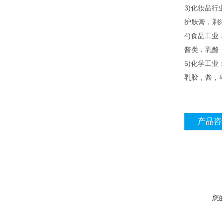
3)化妆品行
护肤膏，剃
4)食品工业
酱类，乳酪
5)化学工业
乳胶，酱，
产品咨
您