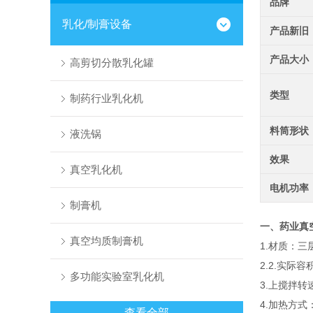
品牌
乳化/制膏设备
产品新旧
产品大小
高剪切分散乳化罐
类型
制药行业乳化机
料筒形状
液洗锅
效果
真空乳化机
电机功率
制膏机
一、
药业真
真空均质制膏机
1.材质：三层
2.2.实际
多功能实验室乳化机
3.上搅拌转
4.加热方式
查看全部