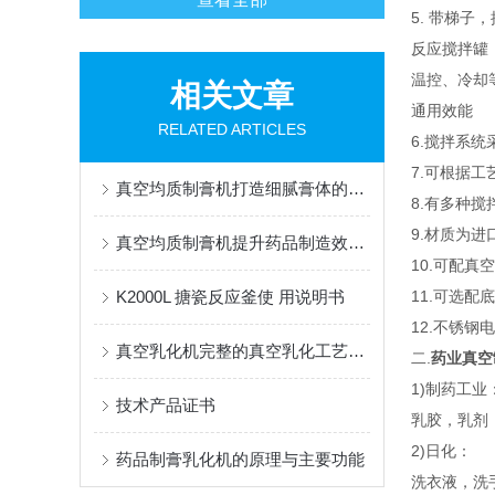
5. 带梯
反应搅拌罐
温控、冷却
相关文章
通用效能
RELATED ARTICLES
6.搅拌系
7.可根据
真空均质制膏机打造细腻膏体的关键流程
8.有多种
9.材质为进
真空均质制膏机提升药品制造效率与质量
10.可配
K2000L 搪瓷反应釜使 用说明书
11.可选
12.不锈
真空乳化机完整的真空乳化工艺流程
二.
药业真空
1)制药工业
技术产品证书
乳胶，乳剂
2)日化：
药品制膏乳化机的原理与主要功能
洗衣液，洗