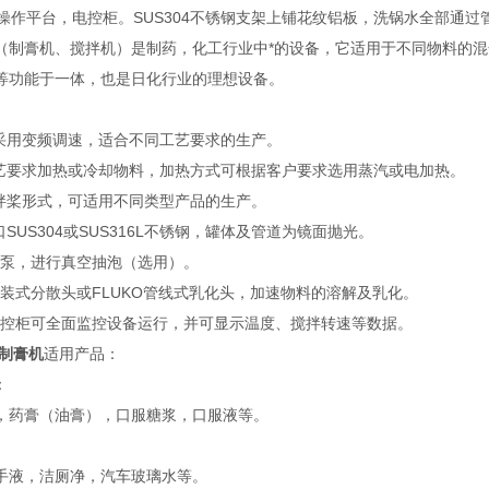
子，操作平台，电控柜。SUS304不锈钢支架上铺花纹铝板，洗锅水全部通
（制膏机、搅拌机）是制药，化工行业中*的设备，它适用于不同物料的
等功能于一体，也是日化行业的理想设备。
统采用变频调速，适合不同工艺要求的生产。
工艺要求加热或冷却物料，加热方式可根据客户要求选用蒸汽或电加热。
搅拌桨形式，可适用不同类型产品的生产。
口SUS304或SUS316L不锈钢，罐体及管道为镜面抛光。
真空泵，进行真空抽泡（选用）。
配底装式分散头或FLUKO管线式乳化头，加速物料的溶解及乳化。
钢电控柜可全面监控设备运行，并可显示温度、搅拌转速等数据。
制膏机
适用产品：
：
，药膏（油膏），口服糖浆，口服液等。
手液，洁厕净，汽车玻璃水等。