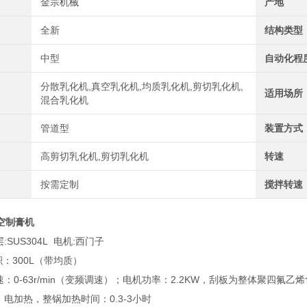
金宗机械
产地
全新
结构类型
中型
自动化程
分散乳化机,真空乳化机,均质乳化机,剪切乳化机,
适用场所
混合乳化机
管道型
装置方式
高剪切乳化机,剪切乳化机
转速
按需定制
搅拌转速
空制膏机
:SUS304L 电机:西门子
容积：300L（带均质）
速：0-63r/min（变频调速）；电机功率：2.2KW，刮板为整体聚四氟
：电加热，整锅加热时间：0.3-3小时